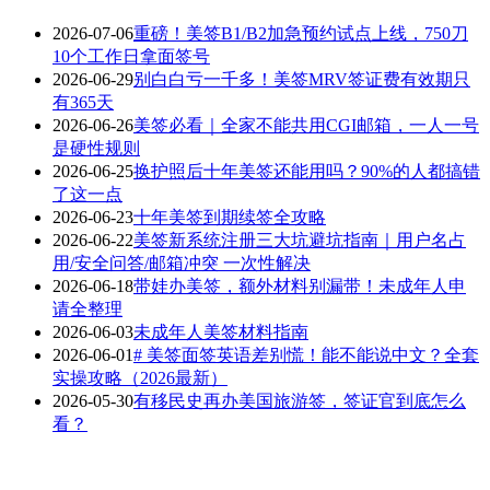
2026-07-06
重磅！美签B1/B2加急预约试点上线，750刀
10个工作日拿面签号
2026-06-29
别白白亏一千多！美签MRV签证费有效期只
有365天
2026-06-26
美签必看｜全家不能共用CGI邮箱，一人一号
是硬性规则
2026-06-25
换护照后十年美签还能用吗？90%的人都搞错
了这一点
2026-06-23
十年美签到期续签全攻略
2026-06-22
美签新系统注册三大坑避坑指南｜用户名占
用/安全问答/邮箱冲突 一次性解决
2026-06-18
带娃办美签，额外材料别漏带！未成年人申
请全整理
2026-06-03
未成年人美签材料指南
2026-06-01
# 美签面签英语差别慌！能不能说中文？全套
实操攻略（2026最新）
2026-05-30
有移民史再办美国旅游签，签证官到底怎么
看？