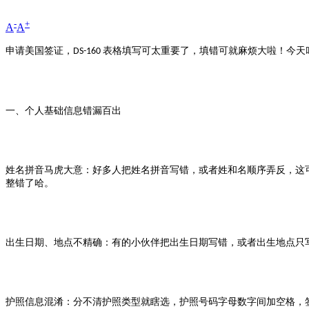
-
+
A
A
申请美国签证，
表格填写可太重要了，填错可就麻烦大啦！今天
DS-160
一、个人基础信息错漏百出
姓名拼音马虎大意：好多人把姓名拼音写错，或者姓和名顺序弄反，这
整错了哈。
出生日期、地点不精确：有的小伙伴把出生日期写错，或者出生地点只
护照信息混淆：分不清护照类型就瞎选，护照号码字母数字间加空格，