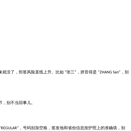
象就没了，拒签风险直线上升。比如
张三
，拼音得是
，别
“
”
“ZHANG San”
节，别不当回事儿。
，号码别加空格，签发地和省份信息按护照上的准确填，别
“REGULAR”