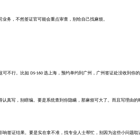
司业务，不然签证官可能会重点审查，别给自己找麻烦。
这可不行。比如
选上海，预约单约到广州，广州签证处没收到你
DS-160
得认真写，别瞎编。要是系统查到你隐瞒，那麻烦可大了。而且写理由的
影响签证结果。要是实在拿不准，找专业人士帮忙，别因为这些小问题耽