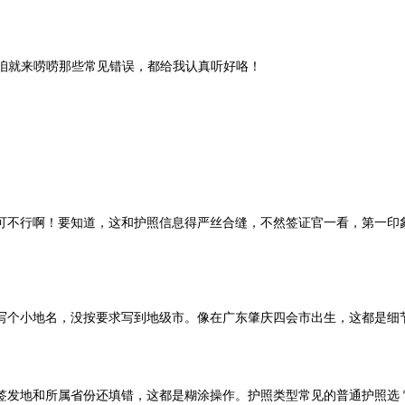
咱就来唠唠那些常见错误，都给我认真听好咯！
可不行啊！要知道，这和护照信息得严丝合缝，不然签证官一看，第一印
写个小地名，没按要求写到地级市。像在广东肇庆四会市出生，这都是细
签发地和所属省份还填错，这都是糊涂操作。护照类型常见的普通护照选