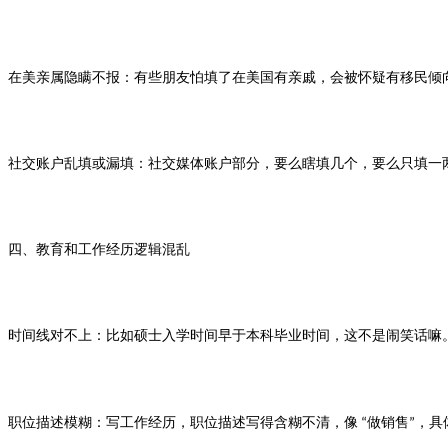
在美亲属隐瞒不报：有些朋友怕填了在美国有亲戚，会被怀疑有移民倾
社交账户乱填或漏填：社交媒体账户部分，要么瞎填几个，要么只填一
四、教育和工作经历逻辑混乱
时间线对不上：比如硕士入学时间早于本科毕业时间，这不是闹笑话嘛
职位描述模糊：写工作经历，职位描述写得含糊不清，像
做销售
，具
“
”