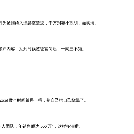
行为被拒绝入境甚至遣返，千万别耍小聪明，如实填。
账户内容，别到时候签证官问起，一问三不知。
做个时间轴捋一捋，别自己把自己绕晕了。
Excel
人团队，年销售额达
万
，这样多清晰。
5
500
”