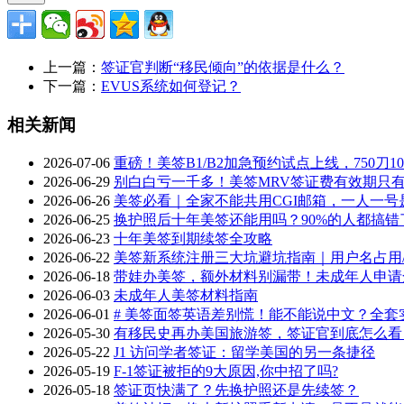
上一篇：
签证官判断“移民倾向”的依据是什么？
下一篇：
EVUS系统如何登记？
相关新闻
2026-07-06
重磅！美签B1/B2加急预约试点上线，750刀
2026-06-29
别白白亏一千多！美签MRV签证费有效期只有3
2026-06-26
美签必看｜全家不能共用CGI邮箱，一人一号
2026-06-25
换护照后十年美签还能用吗？90%的人都搞错
2026-06-23
十年美签到期续签全攻略
2026-06-22
美签新系统注册三大坑避坑指南｜用户名占用/
2026-06-18
带娃办美签，额外材料别漏带！未成年人申请
2026-06-03
未成年人美签材料指南
2026-06-01
# 美签面签英语差别慌！能不能说中文？全套实
2026-05-30
有移民史再办美国旅游签，签证官到底怎么看
2026-05-22
J1 访问学者签证：留学美国的另一条捷径
2026-05-19
F-1签证被拒的9大原因,你中招了吗?
2026-05-18
签证页快满了？先换护照还是先续签？