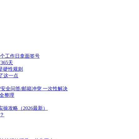
10个工作日拿面签号
65天
是硬性规则
了这一点
安全问答/邮箱冲突 一次性解决
全整理
操攻略（2026最新）
？