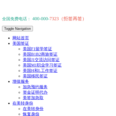
400-000-
7323（拒签再签）
全国免费电话：
Toggle Navigation
网站首页
美国签证
美国F1留学签证
美国B1B2商旅签证
美国J1交流访问签证
美国M1职业学习签证
美国H和L工作签证
美国移民签证
增值服务
加急预约服务
资金证明代办
美签加急取
在美转身份
在美转身份
恢复身份