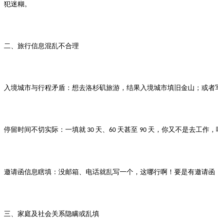
犯迷糊。
二、旅行信息混乱不合理
入境城市与行程矛盾：想去洛杉矶旅游，结果入境城市填旧金山；或者
停留时间不切实际：一填就
天、
天甚至
天，你又不是去工作，
30
60
90
邀请函信息瞎填：没邮箱、电话就乱写一个，这哪行啊！要是有邀请函
三、家庭及社会关系隐瞒或乱填